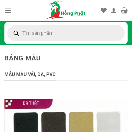
Skip
to
content
Tìm
kiếm
sản
phẩm
BẢNG MÀU
MẪU MÀU VẢI, DA, PVC