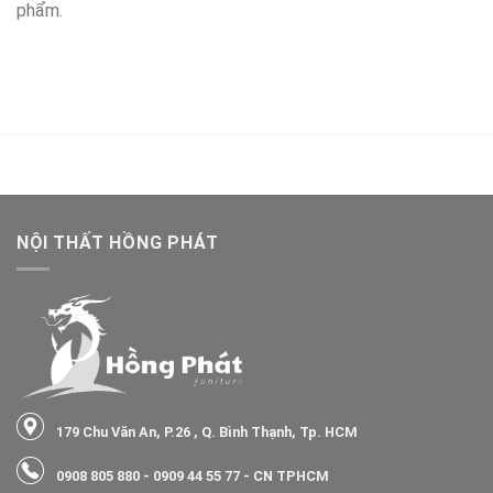
phẩm.
NỘI THẤT HỒNG PHÁT
179 Chu Văn An, P.26 , Q. Bình Thạnh, Tp. HCM
0908 805 880
-
0909 44 55 77
- CN TPHCM