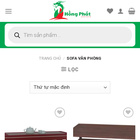
Skip
to
content
Tìm
kiếm
sản
phẩm
TRANG CHỦ
/
SOFA VĂN PHÒNG
LỌC
Thêm
Thêm
vào
vào
sản
sản
phẩm
phẩm
yêu
yêu