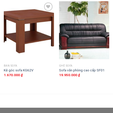
Thêm
Thêm
vào
vào
sản
sản
phẩm
phẩm
yêu
yêu
thích
thích
BÀN SOFA
GHẾ SOFA
Kệ góc sofa KG62V
Sofa văn phòng cao cấp SF01
1.670.000
₫
19.950.000
₫