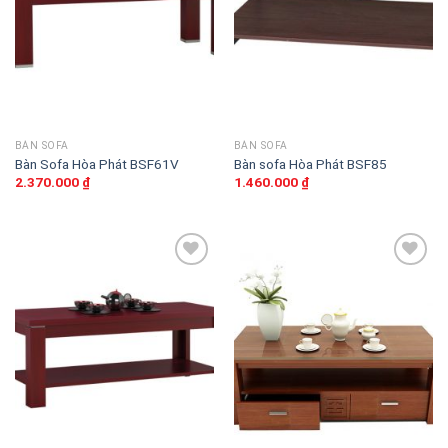
thích
thích
BÀN SOFA
BÀN SOFA
Bàn Sofa Hòa Phát BSF61V
Bàn sofa Hòa Phát BSF85
2.370.000
₫
1.460.000
₫
Thêm
Thêm
vào
vào
sản
sản
phẩm
phẩm
yêu
yêu
thích
thích