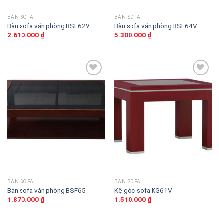
BÀN SOFA
BÀN SOFA
Bàn sofa văn phòng BSF62V
Bàn sofa văn phòng BSF64V
2.610.000
₫
5.300.000
₫
Thêm
Thêm
vào
vào
sản
sản
phẩm
phẩm
yêu
yêu
thích
thích
BÀN SOFA
BÀN SOFA
Bàn sofa văn phòng BSF65
Kệ góc sofa KG61V
1.870.000
₫
1.510.000
₫