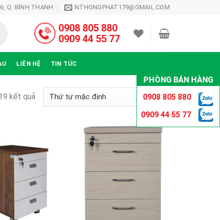
26, Q. BÌNH THẠNH
NTHONGPHAT179@GMAIL.COM
0908 805 880
0909 44 55 77
ÀU
LIÊN HỆ
TIN TỨC
PHÒNG BÁN HÀNG
19 kết quả
0908 805 880
0909 44 55 77
Thêm
Thêm
vào
vào
sản
sản
phẩm
phẩm
yêu
yêu
thích
thích