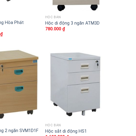
HỘC BÀN
ng Hòa Phát
Hộc di động 3 ngăn ATM3D
780.000
₫
0
₫
Thêm
Thêm
vào
vào
sản
sản
phẩm
phẩm
yêu
yêu
thích
thích
HỘC BÀN
ng 2 ngăn SVM1D1F
Hộc sắt di động HS1