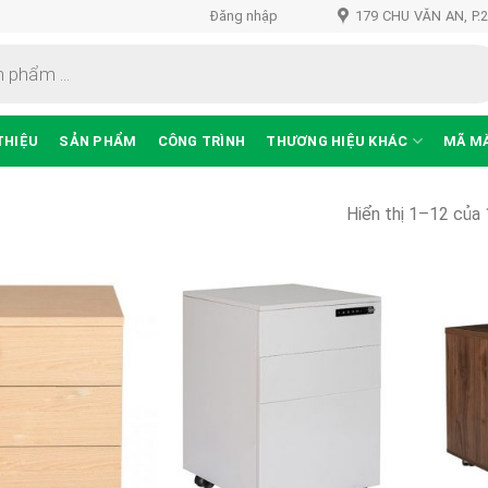
Đăng nhập
179 CHU VĂN AN, P.
THIỆU
SẢN PHẨM
CÔNG TRÌNH
THƯƠNG HIỆU KHÁC
MÃ M
Hiển thị 1–12 của 
Thêm
Thêm
vào
vào
sản
sản
phẩm
phẩm
yêu
yêu
thích
thích