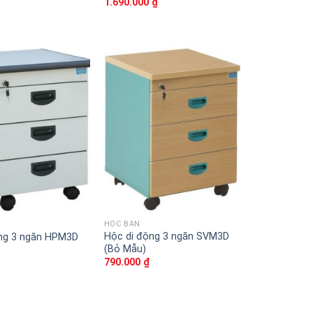
1.690.000
₫
Thêm
Thêm
vào
vào
sản
sản
phẩm
phẩm
yêu
yêu
thích
thích
HỘC BÀN
Hộc di động 3 ngăn SVM3D
ng 3 ngăn HPM3D
(Bỏ Mẫu)
790.000
₫