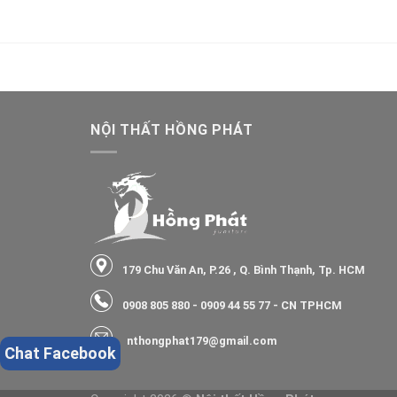
NỘI THẤT HỒNG PHÁT
179 Chu Văn An, P.26 , Q. Bình Thạnh, Tp. HCM
0908 805 880
-
0909 44 55 77
- CN TPHCM
nthongphat179@gmail.com
Chat Facebook