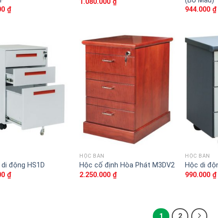
F
(Bỏ Mẫu)
1.080.000
₫
00
₫
944.000
₫
Thêm
Thêm
vào
vào
sản
sản
phẩm
phẩm
yêu
yêu
thích
thích
HỘC BÀN
HỘC BÀN
 di động HS1D
Hộc cố định Hòa Phát M3DV2
Hộc di độ
00
₫
2.250.000
₫
990.000
₫
1
2