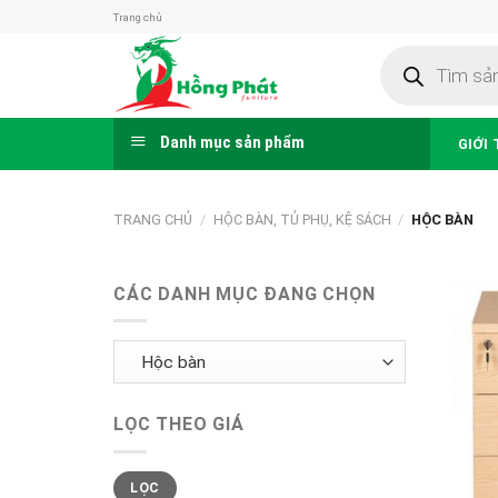
Skip
Trang chủ
to
Tìm
content
kiếm
sản
phẩm
Danh mục sản phẩm
GIỚI 
TRANG CHỦ
/
HỘC BÀN, TỦ PHỤ, KỆ SÁCH
/
HỘC BÀN
CÁC DANH MỤC ĐANG CHỌN
LỌC THEO GIÁ
Giá
Giá
LỌC
thấp
cao