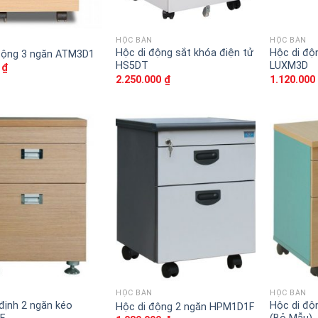
HỘC BÀN
HỘC BÀN
Hộc di động sắt khóa điện tử
Hộc di độ
động 3 ngăn ATM3D1
HS5DT
LUXM3D
0
₫
2.250.000
₫
1.120.00
Thêm
Thêm
vào
vào
sản
sản
phẩm
phẩm
yêu
yêu
thích
thích
HỘC BÀN
HỘC BÀN
định 2 ngăn kéo
Hộc di độ
Hộc di động 2 ngăn HPM1D1F