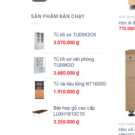
nhất
nhất
SẢN PHẨM BÁN CHẠY
HỘC BÀN
Hộc di 
770.00
Tủ hồ sơ TU09K3CK
3.070.000
₫
Tủ hồ sơ văn phòng
TU09K3D
3.680.000
₫
Tủ tài liệu lửng NT1600D
1.910.000
₫
Bàn họp gỗ cao cấp
LUXH1810C10
3.250.000
₫
HỘC BÀN
Hộc cố 