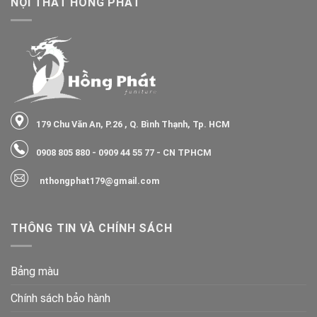
NỘI THẤT HỒNG PHÁT
179 Chu Văn An, P.26 , Q. Bình Thạnh, Tp. HCM
0908 805 880
-
0909 44 55 77
- CN TPHCM
nthongphat179@gmail.com
THÔNG TIN VÀ CHÍNH SÁCH
Bảng màu
Chính sách bảo hành