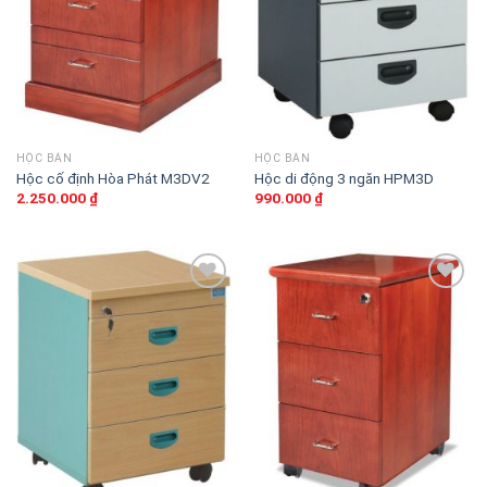
thích
thích
HỘC BÀN
HỘC BÀN
Hộc cố định Hòa Phát M3DV2
Hộc di động 3 ngăn HPM3D
2.250.000
₫
990.000
₫
Thêm
Thêm
vào
vào
sản
sản
phẩm
phẩm
yêu
yêu
thích
thích