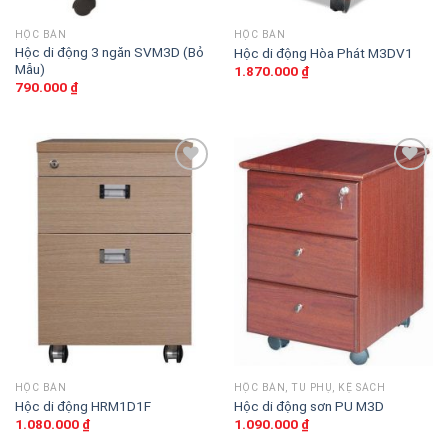
HỘC BÀN
HỘC BÀN
Hộc di động 3 ngăn SVM3D (Bỏ
Hộc di động Hòa Phát M3DV1
Mẫu)
1.870.000
₫
790.000
₫
Thêm
Thêm
vào
vào
sản
sản
phẩm
phẩm
yêu
yêu
thích
thích
HỘC BÀN
HỘC BÀN, TỦ PHỤ, KỆ SÁCH
Hộc di động HRM1D1F
Hộc di động sơn PU M3D
1.080.000
₫
1.090.000
₫