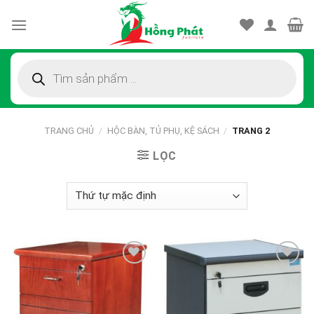
Skip
to
content
Tìm
kiếm
sản
phẩm
TRANG CHỦ
/
HỘC BÀN, TỦ PHỤ, KỆ SÁCH
/
TRANG 2
LỌC
Thêm
Thêm
vào
vào
sản
sản
phẩm
phẩm
yêu
yêu