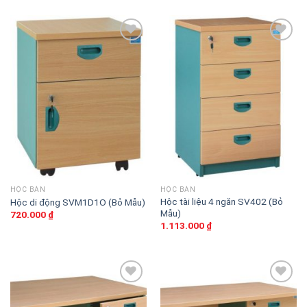
Thêm
Thêm
vào
vào
sản
sản
phẩm
phẩm
yêu
yêu
thích
thích
HỘC BÀN
HỘC BÀN
Hộc tài liệu 4 ngăn SV402 (Bỏ
Hộc di động SVM1D1O (Bỏ Mẫu)
Mẫu)
720.000
₫
1.113.000
₫
Thêm
Thêm
vào
vào
sản
sản