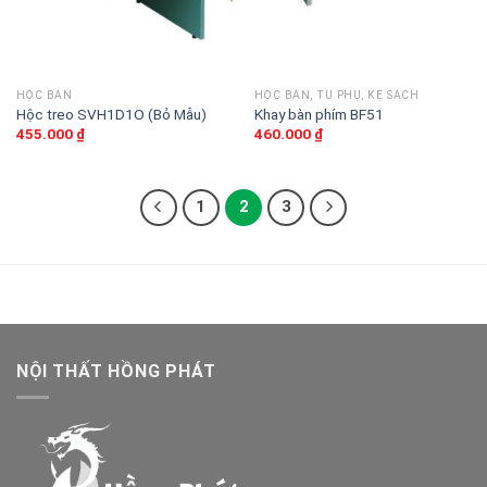
HỘC BÀN
HỘC BÀN, TỦ PHỤ, KỆ SÁCH
Hộc treo SVH1D1O (Bỏ Mẫu)
Khay bàn phím BF51
455.000
₫
460.000
₫
1
2
3
NỘI THẤT HỒNG PHÁT