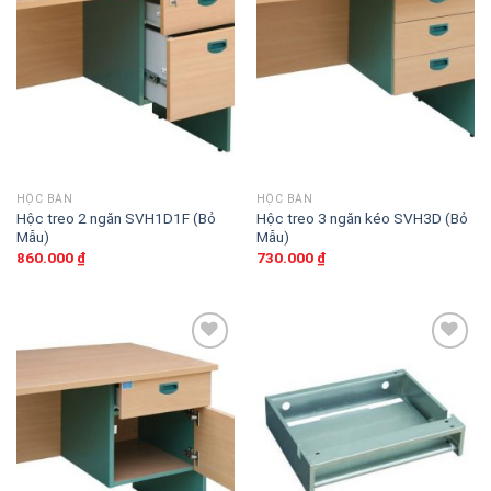
phẩm
phẩm
yêu
yêu
thích
thích
HỘC BÀN
HỘC BÀN
Hộc treo 2 ngăn SVH1D1F (Bỏ
Hộc treo 3 ngăn kéo SVH3D (Bỏ
Mẫu)
Mẫu)
860.000
₫
730.000
₫
Thêm
Thêm
vào
vào
sản
sản
phẩm
phẩm
yêu
yêu
thích
thích