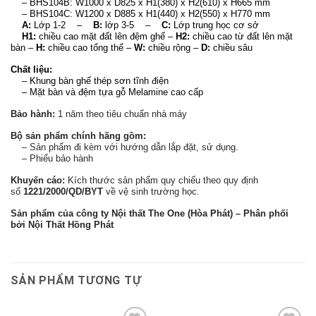
– BHS104B:
W1000 x D825 x H1(380) x H2(610) x H665 mm
– BHS104C:
W1200 x D885 x H1(440) x H2(550) x H770 mm
A:
Lớp 1-2 –
B:
lớp 3-5 –
C:
Lớp trung học cơ sở
H1:
chiều cao mặt đất lên đệm ghế –
H2:
chiều cao từ đất lên mặt
bàn –
H:
chiều cao tổng thể –
W:
chiều rộng –
D:
chiều sâu
Chất liệu:
– Khung bàn ghế thép sơn tĩnh điện
–
Mặt bàn và đệm tựa gỗ Melamine cao cấp
Bảo hành:
1 năm theo tiêu chuẩn nhà máy
Bộ sản phẩm chính hãng gồm:
– Sản phẩm đi kèm với hướng dẫn lắp đặt, sử dụng.
– Phiếu bảo hành
Khuyến cáo:
Kích thước sản phẩm quy chiếu theo quy định
số
1221/2000/QD/BYT
về vệ sinh trường học.
Sản phẩm của công ty Nội thất The One (Hòa Phát) – Phân phối
bởi Nội Thất Hồng Phát
SẢN PHẨM TƯƠNG TỰ