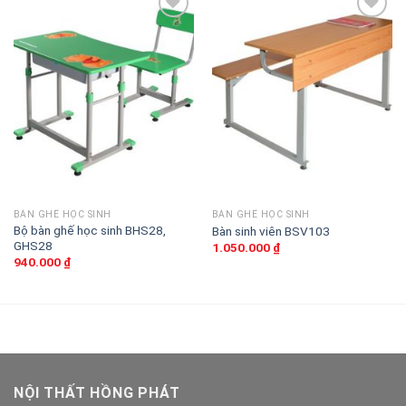
Thêm
Thêm
vào
vào
sản
sản
phẩm
phẩm
yêu
yêu
thích
thích
BÀN GHẾ HỌC SINH
BÀN GHẾ HỌC SINH
Bộ bàn ghế học sinh BHS28,
Bàn sinh viên BSV103
GHS28
1.050.000
₫
940.000
₫
NỘI THẤT HỒNG PHÁT