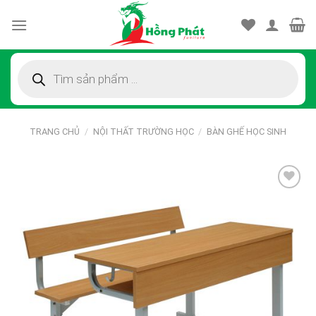
Skip
to
content
Tìm
kiếm
sản
phẩm
TRANG CHỦ
/
NỘI THẤT TRƯỜNG HỌC
/
BÀN GHẾ HỌC SINH
Thêm
vào
sản
phẩm
yêu
thích