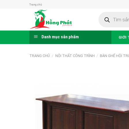
Skip
Trang chủ
to
Tìm
content
kiếm
sản
phẩm
Danh mục sản phẩm
GIỚI 
TRANG CHỦ
/
NỘI THẤT CÔNG TRÌNH
/
BÀN GHẾ HỘI T