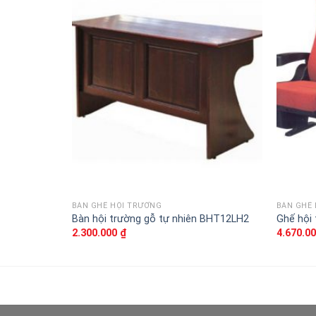
Thêm
vào
sản
phẩm
yêu
thích
BÀN GHẾ HỘI TRƯỜNG
BÀN GHẾ
Bàn hội trường gỗ tự nhiên BHT12LH2
Ghế hội
2.300.000
₫
4.670.0