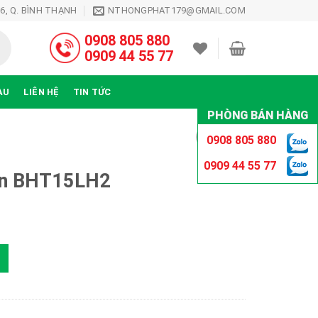
26, Q. BÌNH THẠNH
NTHONGPHAT179@GMAIL.COM
0908 805 880
0909 44 55 77
ÀU
LIÊN HỆ
TIN TỨC
PHÒNG BÁN HÀNG
0908 805 880
0909 44 55 77
iên BHT15LH2
ượng