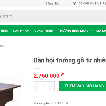
Đăng nhập
179 CHU VĂN AN, P.
THIỆU
SẢN PHẨM
CÔNG TRÌNH
THƯƠNG HIỆU KHÁC
MÃ M
RƯỜNG
Bàn hội trường gỗ tự nh
2.760.000
₫
Thêm
vào
Bàn hội trường gỗ tự nhiên BHT15LH2 số l
THÊM VÀO GIỎ HÀNG
sản
phẩm
yêu
thích
Mã sản phẩm:
BHT15LH2