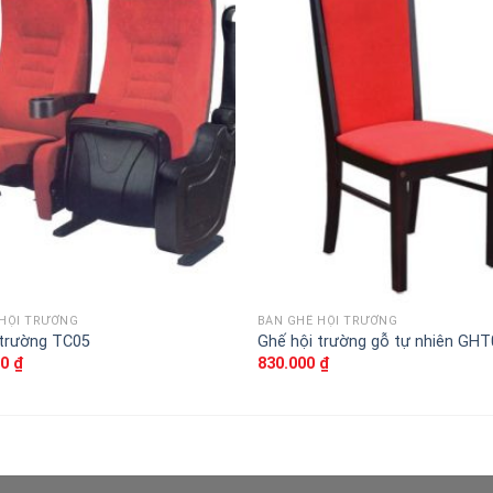
Thêm
vào
sản
phẩm
yêu
thích
 HỘI TRƯỜNG
BÀN GHẾ HỘI TRƯỜNG
 trường TC05
Ghế hội trường gỗ tự nhiên GHT
00
₫
830.000
₫