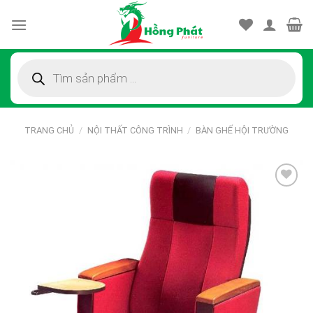
Skip
to
content
Tìm
kiếm
sản
phẩm
TRANG CHỦ
/
NỘI THẤT CÔNG TRÌNH
/
BÀN GHẾ HỘI TRƯỜNG
Thêm
vào
sản
phẩm
yêu
thích