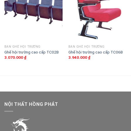
yêu
yêu
thích
thích
BÀN GHẾ HỘI TRƯỜNG
BÀN GHẾ HỘI TRƯỜNG
Ghế hội trường cao cấp TC02B
Ghế hội trường cao cấp TC06B
3.070.000
₫
3.940.000
₫
NỘI THẤT HỒNG PHÁT