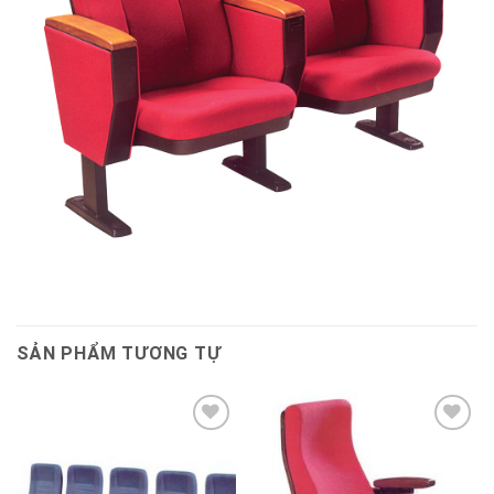
SẢN PHẨM TƯƠNG TỰ
Thêm
Thêm
vào
vào
sản
sản
phẩm
phẩm