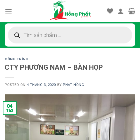
Skip
to
content
Tìm
kiếm
sản
phẩm
CÔNG TRÌNH
CTY PHƯƠNG NAM – BÀN HỌP
POSTED ON
4 THÁNG 3, 2020
BY
PHÁT HỒNG
04
Th3