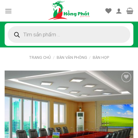
Skip
to
content
Tìm
kiếm
sản
phẩm
TRANG CHỦ
/
BÀN VĂN PHÒNG
/
BÀN HỌP
Thêm
vào
sản
phẩm
yêu
thích