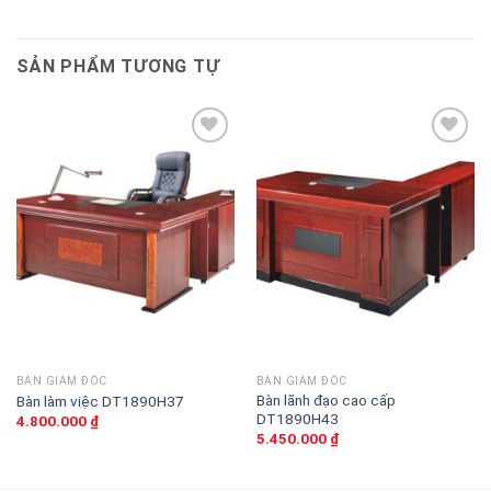
SẢN PHẨM TƯƠNG TỰ
Thêm
Thêm
vào
vào
sản
sản
phẩm
phẩm
yêu
yêu
thích
thích
BÀN GIÁM ĐỐC
BÀN GIÁM ĐỐC
Bàn lãnh đạo cao cấp
Bàn làm việc DT1890H37
DT1890H43
4.800.000
₫
5.450.000
₫