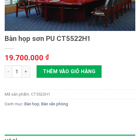
Bàn họp sơn PU CT5522H1
19.700.000
₫
Bàn họp sơn PU CT5522H1 số lượng
THÊM VÀO GIỎ HÀNG
Mã sản phẩm:
CT5522H1
Danh mục:
Bàn họp
,
Bàn văn phòng