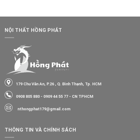
NỘI THẤT HỒNG PHÁT
179 Chu Văn An, P.26 , Q. Bình Thạnh, Tp. HCM
0908 805 880
-
0909 44 55 77
- CN TPHCM
nthongphat179@gmail.com
THÔNG TIN VÀ CHÍNH SÁCH