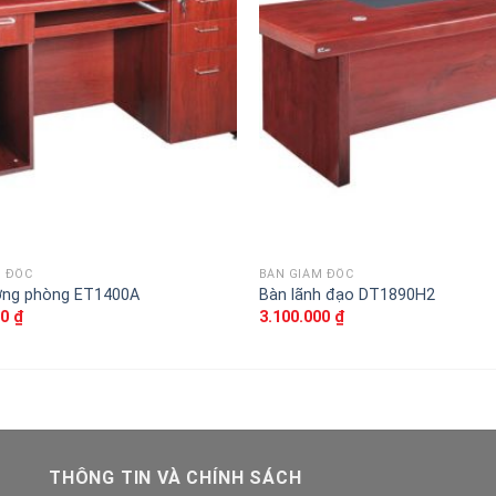
vào
sản
phẩm
yêu
thích
M ĐỐC
BÀN GIÁM ĐỐC
ởng phòng ET1400A
Bàn lãnh đạo DT1890H2
00
₫
3.100.000
₫
THÔNG TIN VÀ CHÍNH SÁCH