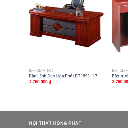
vào
sản
phẩm
yêu
thích
BÀN GIÁM ĐỐC
BÀN GIÁ
Bàn Lãnh Đạo Hòa Phát DT1890H17
Bàn trư
4.750.000
₫
3.750.0
NỘI THẤT HỒNG PHÁT