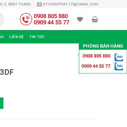
26, Q. BÌNH THẠNH
NTHONGPHAT179@GMAIL.COM
0908 805 880
0909 44 55 77
ÀU
LIÊN HỆ
TIN TỨC
PHÒNG BÁN HÀNG
0908 805 880
0909 44 55 77
L3DF