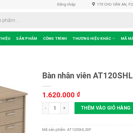
Đăng nhập
179 CHU VĂN AN, P.
THIỆU
SẢN PHẨM
CÔNG TRÌNH
THƯƠNG HIỆU KHÁC
MÃ M
Bàn nhân viên AT120SH
1.620.000
₫
Thêm
vào
Bàn nhân viên AT120SHL3DF số lượng
THÊM VÀO GIỎ HÀNG
sản
phẩm
yêu
thích
Mã sản phẩm:
AT120SHL3DF