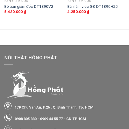
BÀN GIÁM ĐỐC
BÀN GIÁM ĐỐC
Bộ bàn giám đốc DT1890V2
Bàn làm việc GĐ DT1890H25
5.420.000
₫
4.250.000
₫
NỘI THẤT HỒNG PHÁT
179 Chu Văn An, P.26 , Q. Bình Thạnh, Tp. HCM
0908 805 880
-
0909 44 55 77
- CN TPHCM