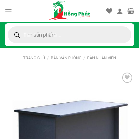
Skip
to
content
Tìm
kiếm
sản
phẩm
TRANG CHỦ
/
BÀN VĂN PHÒNG
/
BÀN NHÂN VIÊN
Thêm
vào
sản
phẩm
yêu
thích