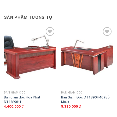
SẢN PHẨM TƯƠNG TỰ
Thêm
Thêm
vào
vào
sản
sản
phẩm
phẩm
yêu
yêu
thích
thích
BÀN GIÁM ĐỐC
BÀN GIÁM ĐỐC
Bàn giám đốc Hòa Phát
Bàn Giám Đốc DT1890H40 (Bỏ
DT1890H1
Mẫu)
4.400.000
₫
5.380.000
₫