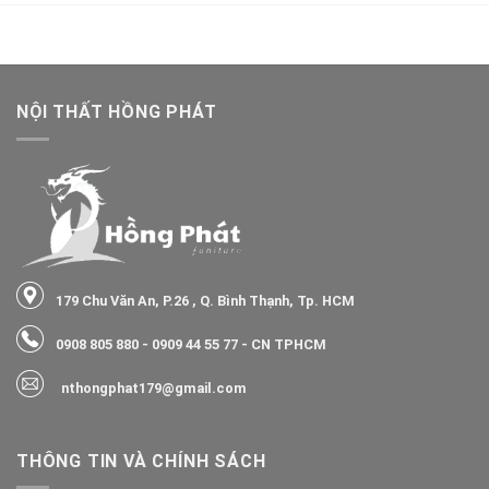
NỘI THẤT HỒNG PHÁT
179 Chu Văn An, P.26 , Q. Bình Thạnh, Tp. HCM
0908 805 880
-
0909 44 55 77
- CN TPHCM
nthongphat179@gmail.com
THÔNG TIN VÀ CHÍNH SÁCH