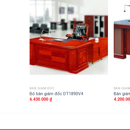
Thêm
vào
sản
phẩm
yêu
thích
BÀN GIÁM ĐỐC
BÀN GIÁ
Bộ bàn giám đốc DT1890V4
Bàn giá
6.430.000
₫
4.200.0