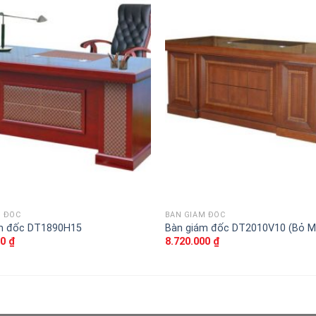
Thêm
vào
sản
phẩm
yêu
thích
M ĐỐC
BÀN GIÁM ĐỐC
m đốc DT1890H15
Bàn giám đốc DT2010V10 (Bỏ M
00
₫
8.720.000
₫