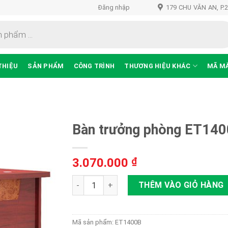
Đăng nhập
179 CHU VĂN AN, P.
THIỆU
SẢN PHẨM
CÔNG TRÌNH
THƯƠNG HIỆU KHÁC
MÃ M
Bàn trưởng phòng ET14
3.070.000
₫
Thêm
vào
Bàn trưởng phòng ET1400B số lượng
THÊM VÀO GIỎ HÀNG
sản
phẩm
yêu
thích
Mã sản phẩm:
ET1400B