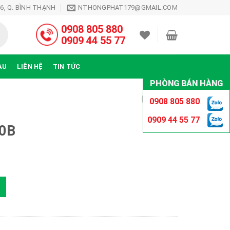
26, Q. BÌNH THẠNH
NTHONGPHAT179@GMAIL.COM
0908 805 880
0909 44 55 77
ÀU
LIÊN HỆ
TIN TỨC
PHÒNG BÁN HÀNG
0908 805 880
0909 44 55 77
00B