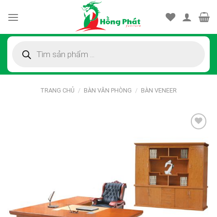
Skip
to
content
Tìm
kiếm
sản
phẩm
TRANG CHỦ
/
BÀN VĂN PHÒNG
/
BÀN VENEER
Thêm
vào
sản
phẩm
yêu
thích