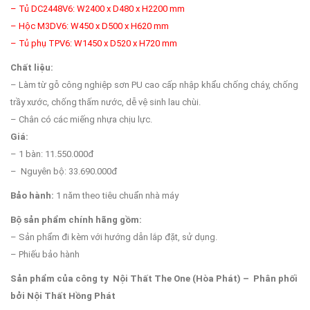
– Tủ DC2448V6: W2400 x D480 x H2200 mm
– Hộc M3DV6: W450 x D500 x H620 mm
– Tủ phụ TPV6: W1450 x D520 x H720 mm
Chất liệu:
– Làm từ gỗ công nghiệp sơn PU cao cấp nhập khẩu chống cháy, chống
trầy xước, chống thấm nước, dễ vệ sinh lau chùi.
– Chân có các miếng nhựa chịu lực.
Giá:
– 1 bàn: 11.550.000đ
– Nguyên bộ: 33.690.000đ
Bảo hành:
1 năm theo tiêu chuẩn nhà máy
Bộ sản phẩm chính hãng gồm:
– Sản phẩm đi kèm với hướng dẫn lắp đặt, sử dụng.
– Phiếu bảo hành
Sản phẩm của công ty Nội Thất The One (Hòa Phát) – Phân phối
bởi Nội Thất Hồng Phát