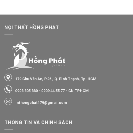
NỘI THẤT HỒNG PHÁT
179 Chu Văn An, P.26 , Q. Bình Thạnh, Tp. HCM
0908 805 880
-
0909 44 55 77
- CN TPHCM
nthongphat179@gmail.com
THÔNG TIN VÀ CHÍNH SÁCH