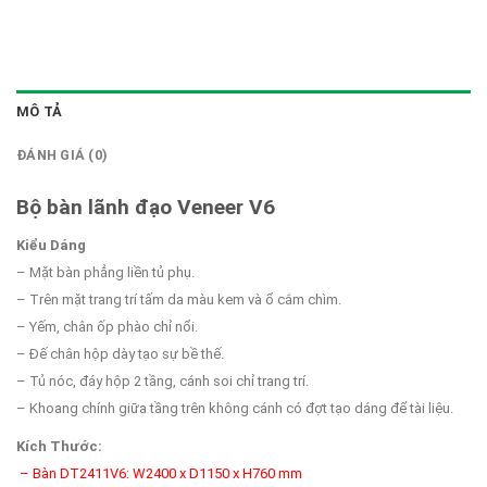
MÔ TẢ
ĐÁNH GIÁ (0)
Bộ bàn lãnh đạo Veneer V6
Kiểu Dáng
– Mặt bàn phẳng liền tủ phụ.
– Trên mặt trang trí tấm da màu kem và ổ cắm chìm.
– Yếm, chân ốp phào chỉ nổi.
– Đế chân hộp dày tạo sự bề thế.
– Tủ nóc, đáy hộp 2 tầng, cánh soi chỉ trang trí.
– Khoang chính giữa tầng trên không cánh có đợt tạo dáng để tài liệu.
Kích Thước:
– Bàn DT2411V6: W2400 x D1150 x H760 mm