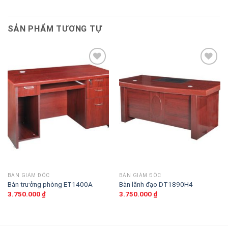
SẢN PHẨM TƯƠNG TỰ
Thêm
Thêm
vào
vào
sản
sản
phẩm
phẩm
yêu
yêu
thích
thích
BÀN GIÁM ĐỐC
BÀN GIÁM ĐỐC
Bàn trưởng phòng ET1400A
Bàn lãnh đạo DT1890H4
3.750.000
₫
3.750.000
₫