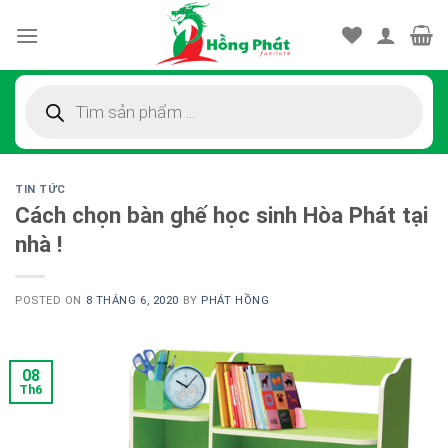
Skip
to
content
Tìm
kiếm
sản
phẩm
TIN TỨC
Cách chọn bàn ghế học sinh Hòa Phát tại
nhà !
POSTED ON
8 THÁNG 6, 2020
BY
PHÁT HỒNG
08
Th6