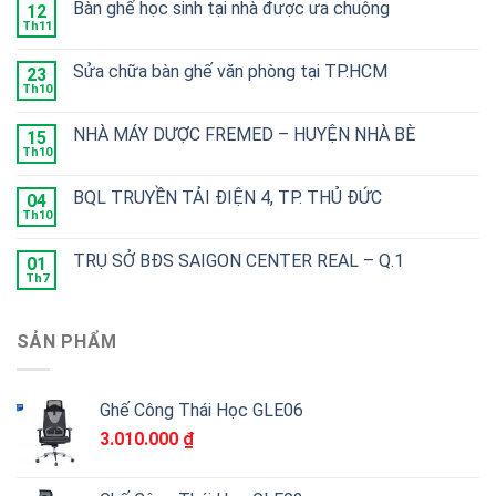
Bàn ghế học sinh tại nhà được ưa chuộng
12
Th11
Sửa chữa bàn ghế văn phòng tại TP.HCM
23
Th10
NHÀ MÁY DƯỢC FREMED – HUYỆN NHÀ BÈ
15
Th10
BQL TRUYỀN TẢI ĐIỆN 4, TP. THỦ ĐỨC
04
Th10
TRỤ SỞ BĐS SAIGON CENTER REAL – Q.1
01
Th7
SẢN PHẨM
Ghế Công Thái Học GLE06
3.010.000
₫