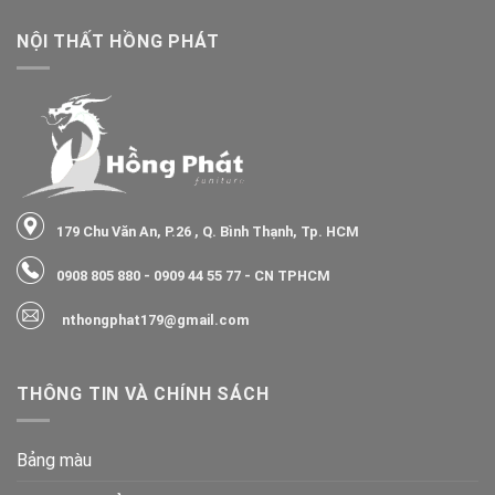
NỘI THẤT HỒNG PHÁT
179 Chu Văn An, P.26 , Q. Bình Thạnh, Tp. HCM
0908 805 880
-
0909 44 55 77
- CN TPHCM
nthongphat179@gmail.com
THÔNG TIN VÀ CHÍNH SÁCH
Bảng màu