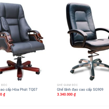
Thêm
vào
sản
phẩm
yêu
thích
M ĐỐC
GHẾ GIÁM ĐỐC
cao cấp Hòa Phát TQ07
Ghế lãnh đạo cao cấp SG909
00
₫
3.340.000
₫