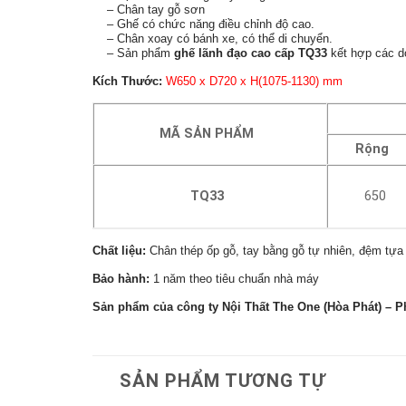
– Chân tay gỗ sơn
– Ghế có chức năng điều chỉnh độ cao.
– Chân xoay có bánh xe, có thể di chuyển.
– Sản phẩm
ghế lãnh đạo cao cấp TQ33
kết hợp các d
Kích Thước:
W650 x D720 x H(1075-1130) mm
MÃ SẢN PHẨM
Rộng
TQ33
650
Chất liệu:
Chân thép ốp gỗ, tay bằng gỗ tự nhiên, đệm tựa
Bảo hành:
1 năm theo tiêu chuẩn nhà máy
Sản phẩm của công ty Nội Thất The One (Hòa Phát) – P
SẢN PHẨM TƯƠNG TỰ