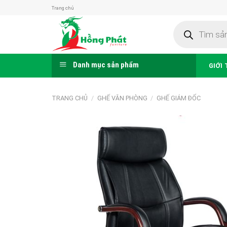
Skip
Trang chủ
to
Tìm
content
kiếm
sản
phẩm
Danh mục sản phẩm
GIỚI 
TRANG CHỦ
/
GHẾ VĂN PHÒNG
/
GHẾ GIÁM ĐỐC