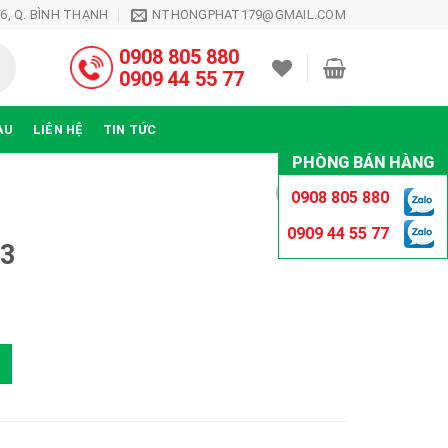
26, Q. BÌNH THẠNH
NTHONGPHAT179@GMAIL.COM
0908 805 880
0909 44 55 77
ÀU
LIÊN HỆ
TIN TỨC
PHÒNG BÁN HÀNG
0908 805 880
0909 44 55 77
33