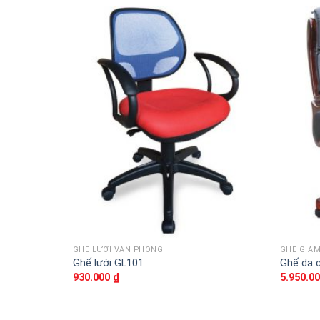
Thêm
vào
sản
phẩm
yêu
thích
GHẾ LƯỚI VĂN PHÒNG
GHẾ GIÁ
Ghế lưới GL101
Ghế da 
930.000
₫
5.950.0