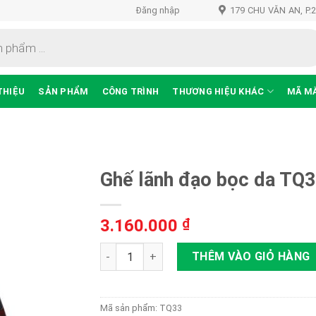
Đăng nhập
179 CHU VĂN AN, P.
THIỆU
SẢN PHẨM
CÔNG TRÌNH
THƯƠNG HIỆU KHÁC
MÃ M
Ghế lãnh đạo bọc da TQ
3.160.000
₫
Thêm
vào
Ghế lãnh đạo bọc da TQ33 số lượng
THÊM VÀO GIỎ HÀNG
sản
phẩm
yêu
thích
Mã sản phẩm:
TQ33