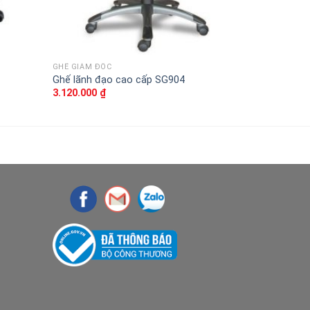
GHẾ GIÁM ĐỐC
GHẾ GIÁM ĐỐ
Ghế lãnh đạo cao cấp SG904
Ghế da cao 
3.120.000
₫
12.880.000