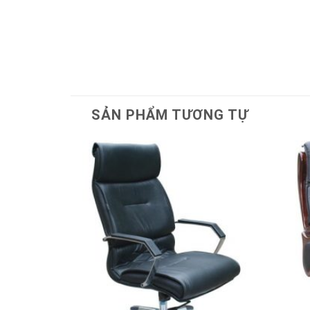
SẢN PHẨM TƯƠNG TỰ
Thêm
vào
sản
phẩm
yêu
thích