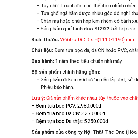
– Tay chữ T cách điệu có thể điều chỉnh chiều
– Tựa ghế ngả hãm được nhiều góc độ nghỉ thư 
– Chân mạ hoặc chân hợp kim nhôm có bánh xe, t
– Sản phẩm
ghế lãnh đạo SG922
kết hợp các
Kích Thước:
W660 x D650 x H(1110-1190) mm
Chất liệu:
Đệm tựa bọc da, da CN hoặc PVC, châ
Bảo hành:
1 năm theo tiêu chuẩn nhà máy
Bộ sản phẩm chính hãng gồm:
– Sản phẩm đi kèm với hướng dẫn lắp đặt, sử d
– Phiếu bảo hành.
Lưu ý:
Giá sản phẩm khác nhau tùy thuộc vào chất
– Đệm tựa bọc PCV: 2.980.000đ
– Đệm tựa bọc Da CN: 3.370.000đ
– Đệm tựa bọc Da thật: 5.250.000đ
Sản phẩm của công ty Nội Thất The One (Hòa 