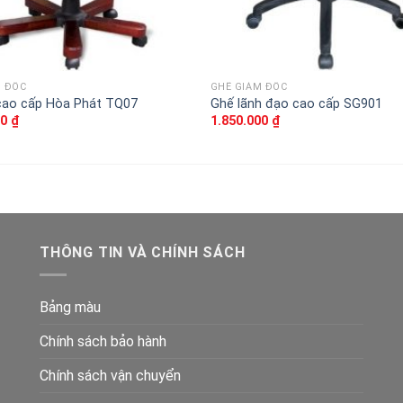
M ĐỐC
GHẾ GIÁM ĐỐC
cao cấp Hòa Phát TQ07
Ghế lãnh đạo cao cấp SG901
00
₫
1.850.000
₫
THÔNG TIN VÀ CHÍNH SÁCH
Bảng màu
Chính sách bảo hành
Chính sách vận chuyển