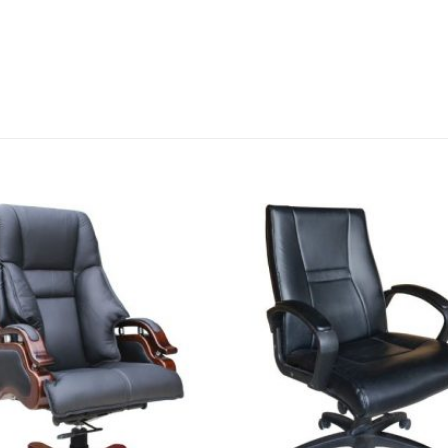
Thêm
vào
sản
phẩm
yêu
thích