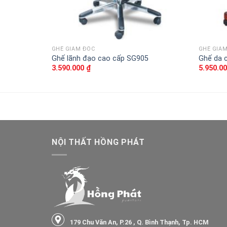
GHẾ GIÁM ĐỐC
GHẾ GIÁ
Ghế lãnh đạo cao cấp SG905
Ghế da 
3.590.000
₫
5.950.0
NỘI THẤT HỒNG PHÁT
179 Chu Văn An, P.26 , Q. Bình Thạnh, Tp. HCM