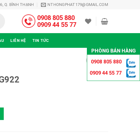
26, Q. BÌNH THẠNH
NTHONGPHAT179@GMAIL.COM
0908 805 880
0909 44 55 77
ÀU
LIÊN HỆ
TIN TỨC
PHÒNG BÁN HÀNG
0908 805 880
0909 44 55 77
SG922