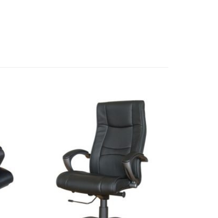
Thêm
Thêm
vào
vào
sản
sản
phẩm
phẩm
yêu
yêu
thích
thích