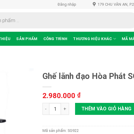
Đăng nhập
179 CHU VĂN AN, P.
THIỆU
SẢN PHẨM
CÔNG TRÌNH
THƯƠNG HIỆU KHÁC
MÃ M
Ghế lãnh đạo Hòa Phát 
2.980.000
₫
Thêm
vào
Ghế lãnh đạo Hòa Phát SG922 số lượng
THÊM VÀO GIỎ HÀNG
sản
phẩm
yêu
thích
Mã sản phẩm:
SG922