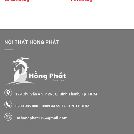
NỘI THẤT HỒNG PHÁT
179 Chu Văn An, P.26 , Q. Bình Thạnh, Tp. HCM
0908 805 880
-
0909 44 55 77
- CN TPHCM
nthongphat179@gmail.com