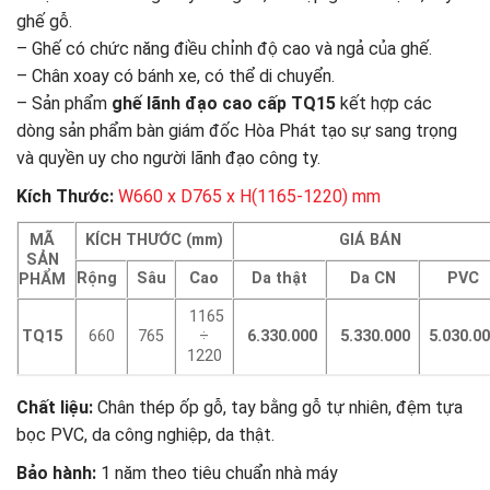
ghế gỗ.
– Ghế có chức năng điều chỉnh độ cao và ngả của ghế.
– Chân xoay có bánh xe, có thể di chuyển.
– Sản phẩm
ghế lãnh đạo cao cấp TQ15
kết hợp các
dòng sản phẩm bàn giám đốc Hòa Phát tạo sự sang trọng
và quyền uy cho người lãnh đạo công ty.
Kích Thước:
W660 x D765 x H(1165-1220) mm
MÃ
KÍCH THƯỚC (mm)
GIÁ BÁN
SẢN
Rộng
Sâu
Cao
Da thật
Da CN
PVC
PHẨM
1165
TQ15
660
765
÷
6.330.000
5.330.000
5.030.0
1220
Chất liệu:
Chân thép ốp gỗ, tay bằng gỗ tự nhiên, đệm tựa
bọc PVC, da công nghiệp, da thật.
Bảo hành:
1 năm theo tiêu chuẩn nhà máy