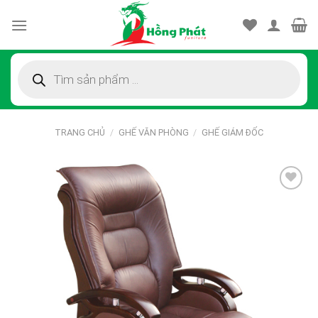
Skip
to
content
Tìm
kiếm
sản
phẩm
TRANG CHỦ
/
GHẾ VĂN PHÒNG
/
GHẾ GIÁM ĐỐC
Thêm
vào
sản
phẩm
yêu
thích