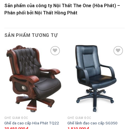
Sản phẩm của công ty Nội Thất The One (Hòa Phát) –
Phân phối bởi Nội Thất Hồng Phát
SẢN PHẨM TƯƠNG TỰ
Thêm
Thêm
vào
vào
sản
sản
phẩm
phẩm
yêu
yêu
thích
thích
GHẾ GIÁM ĐỐC
GHẾ GIÁM ĐỐC
Ghế da cao cấp Hòa Phát TQ22
Ghế lãnh đạo cao cấp SG350
20.650.000
₫
1.810.000
₫