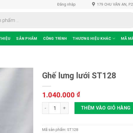
Đăng nhập
179 CHU VĂN AN, P.
THIỆU
SẢN PHẨM
CÔNG TRÌNH
THƯƠNG HIỆU KHÁC
MÃ M
Ghế lưng lưới ST128
1.040.000
₫
Thêm
vào
Ghế lưng lưới ST128 số lượng
THÊM VÀO GIỎ HÀNG
sản
phẩm
yêu
thích
Mã sản phẩm:
ST128