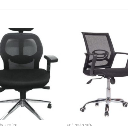
Thêm
vào
sản
phẩm
yêu
thích
ỞNG PHÒNG
GHẾ NHÂN VIÊN