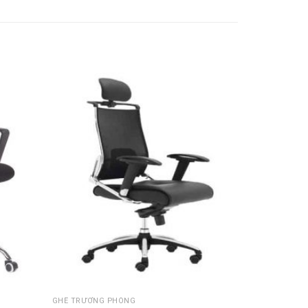
Thêm
Thêm
vào
vào
sản
sản
phẩm
phẩm
yêu
yêu
thích
thích
GHẾ TRƯỞNG PHÒNG
GHẾ GIÁM ĐỐ