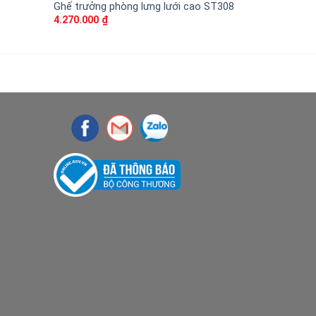
Ghế trưởng phòng lưng lưới cao ST308
Ghế xoay g
4.270.000
₫
2.870.000
₫