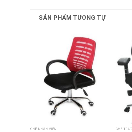
SẢN PHẨM TƯƠNG TỰ
Thêm
vào
sản
phẩm
yêu
thích
GHẾ NHÂN VIÊN
GHẾ TRƯ