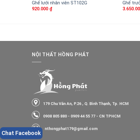
Ghế lưới nhân viên ST102G
Ghế trư
920.000
₫
3.650.0
NỘI THẤT HỒNG PHÁT
179 Chu Văn An, P.26 , Q. Bình Thạnh, Tp. HCM
0908 805 880
-
0909 44 55 77
- CN TPHCM
nthongphat179@gmail.com
Chat Facebook