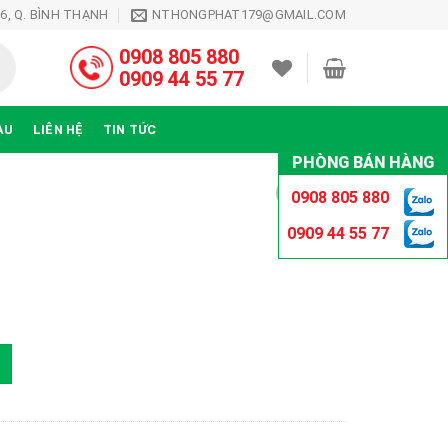
26, Q. BÌNH THẠNH
NTHONGPHAT179@GMAIL.COM
0908 805 880
0909 44 55 77
ÀU
LIÊN HỆ
TIN TỨC
PHÒNG BÁN HÀNG
0908 805 880
0909 44 55 77