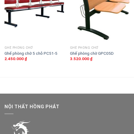
yêu
yêu
thích
thích
GHẾ PHÒNG CHỜ
GHẾ PHÒNG CHỜ
Ghế phòng chờ 5 chỗ PC51-5
Ghế phòng chờ GPC05D
2.450.000
₫
3.520.000
₫
NỘI THẤT HỒNG PHÁT