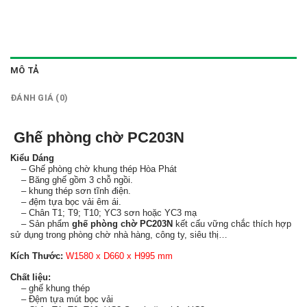
MÔ TẢ
ĐÁNH GIÁ (0)
Ghế phòng chờ PC203N
Kiểu Dáng
– Ghế phòng chờ khung thép Hòa Phát
– Băng ghế gồm 3 chỗ ngồi.
– khung thép sơn tĩnh điện.
– đệm tựa bọc vải êm ái.
– Chân T1; T9; T10; YC3 sơn hoặc YC3 mạ
– Sản phẩm
ghế phòng chờ PC203N
kết cấu vững chắc thích hợp
sử dụng trong phòng chờ nhà hàng, công ty, siêu thị…
Kích Thước:
W1580 x D660 x H995 mm
Chất liệu:
– ghế khung thép
– Đệm tựa mút bọc vải