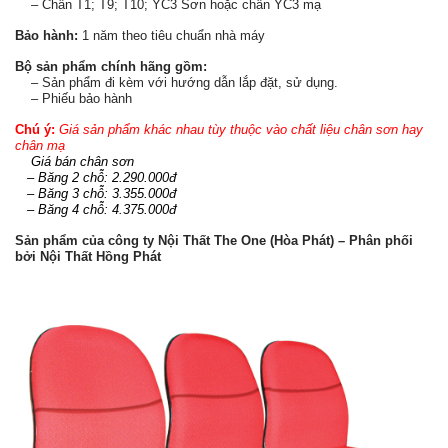
– Chân T1; T9; T10; YC3 Sơn hoặc chân YC3 mạ
Bảo hành:
1 năm theo tiêu chuẩn nhà máy
Bộ sản phẩm chính hãng gồm:
– Sản phẩm đi kèm với hướng dẫn lắp đặt, sử dụng.
– Phiếu bảo hành
Chú ý:
Giá sản phẩm khác nhau tùy thuộc vào chất liệu chân sơn hay
chân mạ
Giá bán chân sơn
– Băng 2 chỗ: 2.290.000đ
– Băng 3 chỗ: 3.355.000đ
– Băng 4 chỗ: 4.375.000đ
Sản phẩm của công ty Nội Thất The One (Hòa Phát) – Phân phối
bởi Nội Thất Hồng Phát