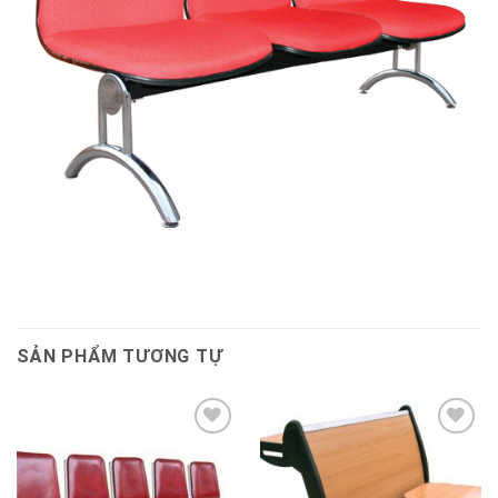
SẢN PHẨM TƯƠNG TỰ
Thêm
Thêm
vào
vào
sản
sản
phẩm
phẩm