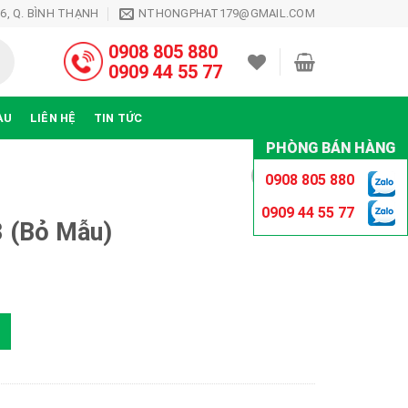
26, Q. BÌNH THẠNH
NTHONGPHAT179@GMAIL.COM
0908 805 880
0909 44 55 77
ÀU
LIÊN HỆ
TIN TỨC
PHÒNG BÁN HÀNG
0908 805 880
0909 44 55 77
 (Bỏ Mẫu)
g