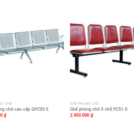
Thêm
vào
sản
phẩm
yêu
thích
NG CHỜ
GHẾ PHÒNG CHỜ
ng chờ cao cấp GPC03-5
Ghế phòng chờ 5 chỗ PC51-5
00
₫
2.450.000
₫