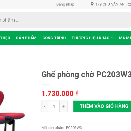
Đăng nhập
179 CHU VĂN AN, P.
THIỆU
SẢN PHẨM
CÔNG TRÌNH
THƯƠNG HIỆU KHÁC
MÃ M
Ghế phòng chờ PC203W3
1.730.000
₫
Thêm
vào
Ghế phòng chờ PC203W3 (Bỏ Mẫu) số lượn
THÊM VÀO GIỎ HÀNG
sản
phẩm
yêu
thích
Mã sản phẩm:
PC203W3