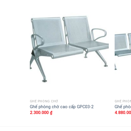
Thêm
vào
sản
phẩm
yêu
thích
GHẾ PHÒNG CHỜ
GHẾ PHÒ
Ghế phòng chờ cao cấp GPC03-2
Ghế phò
2.300.000
₫
4.880.0