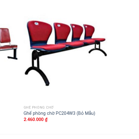
Thêm
Thêm
vào
vào
sản
sản
phẩm
phẩm
yêu
yêu
thích
thích
GHẾ PHÒNG CHỜ
GHẾ PHÒNG C
Ghế phòng chờ PC204W3 (Bỏ Mẫu)
Ghế phòng c
2.460.000
₫
3.320.000
₫