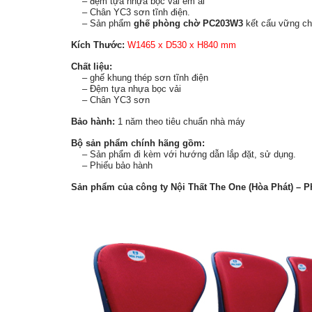
– đệm tựa nhựa bọc vải ếm ái
– Chân YC3 sơn tĩnh điện.
– Sản phẩm
ghế phòng chờ PC203W3
kết cấu vững chắ
Kích Thước:
W1465 x D530 x H840 mm
Chất liệu:
– ghế khung thép sơn tĩnh điện
– Đệm tựa nhựa bọc vải
– Chân YC3 sơn
Bảo hành:
1 năm theo tiêu chuẩn nhà máy
Bộ sản phẩm chính hãng gồm:
– Sản phẩm đi kèm với hướng dẫn lắp đặt, sử dụng.
– Phiếu bảo hành
Sản phẩm của công ty Nội Thất The One (Hòa Phát) – P