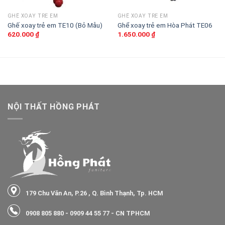
GHẾ XOAY TRẺ EM
GHẾ XOAY TRẺ EM
Ghế xoay trẻ em TE10 (Bỏ Mẫu)
Ghể xoay trẻ em Hòa Phát TE06
620.000
₫
1.650.000
₫
NỘI THẤT HỒNG PHÁT
179 Chu Văn An, P.26 , Q. Bình Thạnh, Tp. HCM
0908 805 880
-
0909 44 55 77
- CN TPHCM