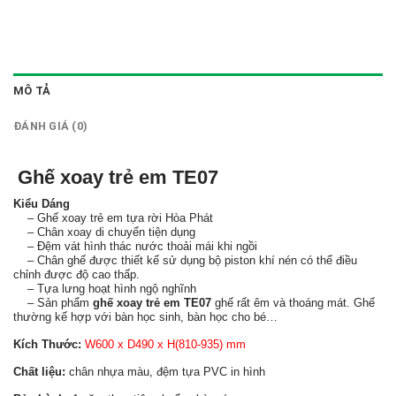
MÔ TẢ
ĐÁNH GIÁ (0)
Ghế xoay trẻ em TE07
Kiểu Dáng
– Ghế xoay trẻ em tựa rời Hòa Phát
– Chân xoay di chuyển tiện dụng
– Đệm vát hình thác nước thoải mái khi ngồi
– Chân ghế được thiết kế sử dụng bộ piston khí nén có thể điều
chỉnh được độ cao thấp.
– Tựa lưng hoạt hình ngộ nghĩnh
– Sản phẩm
ghế xoay trẻ em TE07
ghế rất êm và thoáng mát. Ghế
thường kế hợp với bàn học sinh, bàn học cho bé…
Kích Thước:
W600 x D490 x H(810-935) mm
Chất liệu:
chân nhựa màu, đệm tựa PVC in hình