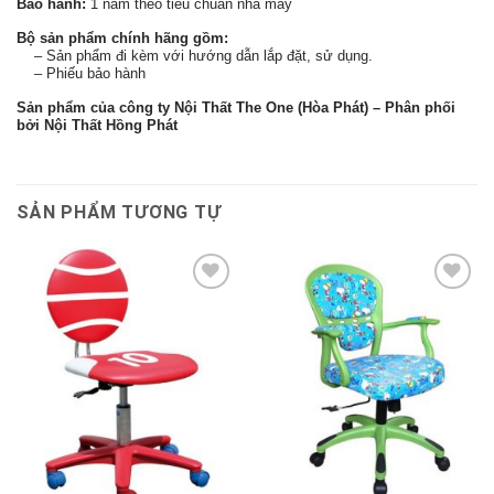
Bảo hành:
1 năm theo tiêu chuẩn nhà máy
Bộ sản phẩm chính hãng gồm:
– Sản phẩm đi kèm với hướng dẫn lắp đặt, sử dụng.
– Phiếu bảo hành
Sản phẩm của công ty Nội Thất The One (Hòa Phát) – Phân phối
bởi Nội Thất Hồng Phát
SẢN PHẨM TƯƠNG TỰ
Thêm
Thêm
vào
vào
sản
sản
phẩm
phẩm
yêu
yêu
thích
thích