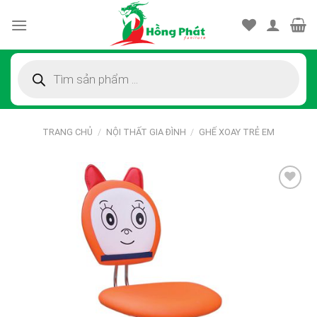
Skip
to
content
Tìm
kiếm
sản
phẩm
TRANG CHỦ
/
NỘI THẤT GIA ĐÌNH
/
GHẾ XOAY TRẺ EM
Thêm
vào
sản
phẩm
yêu
thích