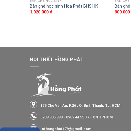
BÀN GHẾ HỌC SINH
BÀN GHẾ 
Bàn ghế học sinh Hòa Phát BHS109
Bàn ghế
1.020.000
₫
900.000
NỘI THẤT HỒNG PHÁT
179 Chu Văn An, P.26 , Q. Bình Thạnh, Tp. HCM
0908 805 880
-
0909 44 55 77
- CN TPHCM
nthongphat179@gmail.com