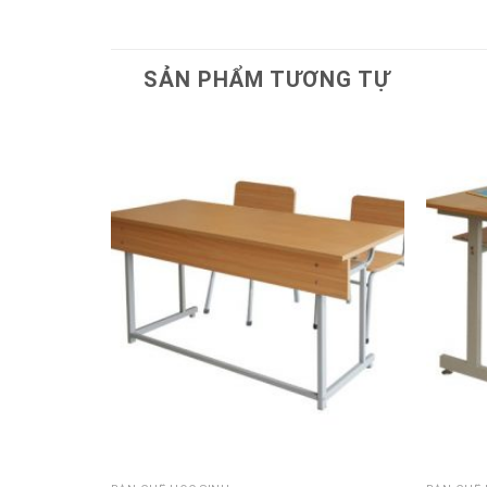
SẢN PHẨM TƯƠNG TỰ
Thêm
vào
sản
phẩm
yêu
thích