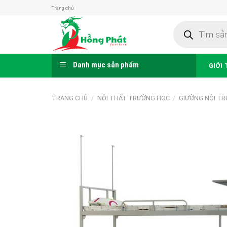
Skip
Trang chủ
to
Tìm
content
kiếm
sản
phẩm
Danh mục sản phẩm
GIỚI 
TRANG CHỦ
/
NỘI THẤT TRƯỜNG HỌC
/
GIƯỜNG NỘI TR