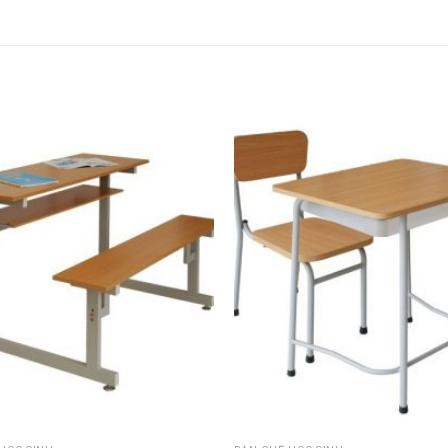
Thêm
vào
sản
phẩm
yêu
thích