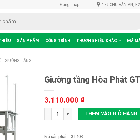
Đăng nhập
179 CHU VĂN AN, P.
THIỆU
SẢN PHẨM
CÔNG TRÌNH
THƯƠNG HIỆU KHÁC
MÃ M
Ú - GIƯỜNG TẦNG
Giường tầng Hòa Phát G
3.110.000
₫
Thêm
vào
Giường tầng Hòa Phát GT40B số lượng
THÊM VÀO GIỎ HÀNG
sản
phẩm
yêu
thích
Mã sản phẩm:
GT40B