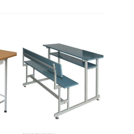
Thêm
Thêm
vào
vào
sản
sản
phẩm
phẩm
yêu
yêu
thích
thích