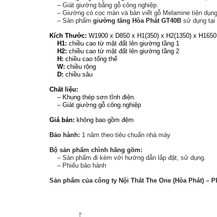
– Giát giường bằng gỗ công nghiệp.
– Giường có cọc màn và bàn viết gỗ Melamine tiện dụn
– Sản phẩm
giường tầng Hòa Phát GT40B
sử dụng tại
Kích Thước:
W1900 x D850 x H1(350) x H2(1350) x H165
H1:
chiều cao từ mặt đất lên giường tầng 1
H2:
chiều cao từ mặt đất lên giường tầng 2
H:
chiều cao tổng thể
W:
chiều rộng
D:
chiều sâu
Chất liệu:
– Khung thép sơn tĩnh điện.
–
Giát giường gỗ công nghiệp
Giá bán:
không bao gồm đệm
Bảo hành:
1 năm theo tiêu chuẩn nhà máy
Bộ sản phẩm chình hãng gồm:
– Sản phẩm đi kèm với hướng dẫn lắp đặt, sử dụng.
– Phiếu bảo hành
Sản phẩm của công ty Nội Thất The One (Hòa Phát) – P