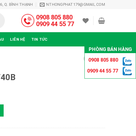
26, Q. BÌNH THẠNH
NTHONGPHAT179@GMAIL.COM
0908 805 880
0909 44 55 77
ÀU
LIÊN HỆ
TIN TỨC
PHÒNG BÁN HÀNG
0908 805 880
0909 44 55 77
T40B