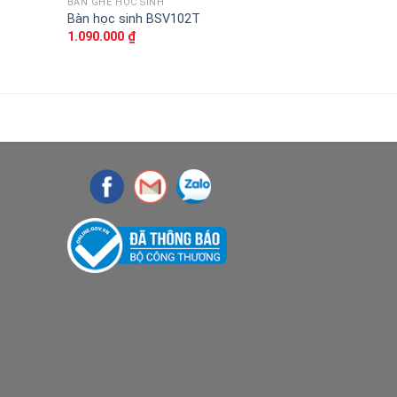
BÀN GHẾ HỌC SINH
BÀN GHẾ MẪU
Bàn học sinh BSV102T
Bàn gấp mẫ
1.090.000
₫
190.000
₫