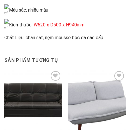
Màu sắc: nhiều màu
Kích thước:
W520 x D500 x H940mm
Chất Liệu: chân sắt, nệm mousse bọc da cao cấp
SẢN PHẨM TƯƠNG TỰ
Thêm
Thêm
vào
vào
sản
sản
phẩm
phẩm
yêu
yêu
thích
thích