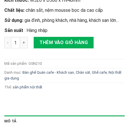
Kích thước:
W520 x D500 x H940mm
Chất liệu:
chân sắt, nệm mousse bọc da cao cấp
Sử dụng:
gia đình, phòng khách, nhà hàng, khách sạn lớn…
Sản xuất
: Hàng nhập
Ghế Sky chân sắt - GSN210 số lượng
THÊM VÀO GIỎ HÀNG
Mã sản phẩm:
GSN210
Danh mục:
Bàn ghế Quán cafe - Khách sạn
,
Chân sắt
,
Ghế cafe
,
Nội thất
gia dụng
Thẻ:
sản phẩm nội thất
MÔ TẢ