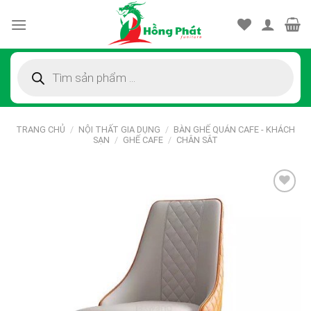
Skip
to
content
Tìm
kiếm
sản
phẩm
TRANG CHỦ
/
NỘI THẤT GIA DỤNG
/
BÀN GHẾ QUÁN CAFE - KHÁCH
SẠN
/
GHẾ CAFE
/
CHÂN SẮT
Thêm
vào
sản
phẩm
yêu
thích