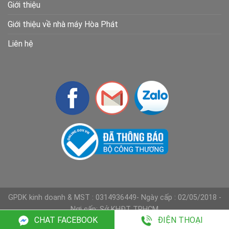
Giới thiệu
Giới thiệu về nhà máy Hòa Phát
Liên hệ
GPDK kinh doanh & MST : 0314936449- Ngày cấp : 02/05/2018 -
Nơi cấp: Sở KHĐT TPHCM
CHAT FACEBOOK
ĐIỆN THOẠI
Copyright 2026 ©
Nội thất Hồng Phát