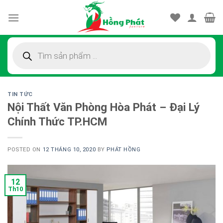
Skip
to
content
Tìm
kiếm
sản
phẩm
TIN TỨC
Nội Thất Văn Phòng Hòa Phát – Đại Lý
Chính Thức TP.HCM
POSTED ON
12 THÁNG 10, 2020
BY
PHÁT HỒNG
12
Th10