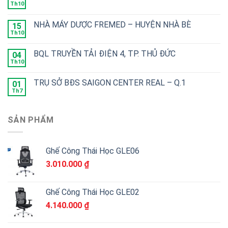
Th10
NHÀ MÁY DƯỢC FREMED – HUYỆN NHÀ BÈ
15
Th10
BQL TRUYỀN TẢI ĐIỆN 4, TP. THỦ ĐỨC
04
Th10
TRỤ SỞ BĐS SAIGON CENTER REAL – Q.1
01
Th7
SẢN PHẨM
Ghế Công Thái Học GLE06
3.010.000
₫
Ghế Công Thái Học GLE02
4.140.000
₫