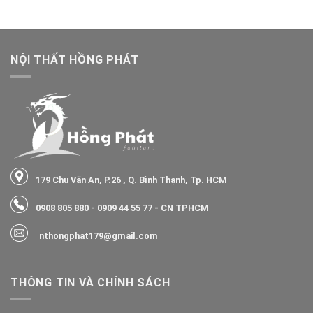
NỘI THẤT HỒNG PHÁT
179 Chu Văn An, P.26 , Q. Bình Thạnh, Tp. HCM
0908 805 880
-
0909 44 55 77
- CN TPHCM
nthongphat179@gmail.com
THÔNG TIN VÀ CHÍNH SÁCH