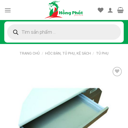
Skip
to
content
Tìm
kiếm
sản
phẩm
TRANG CHỦ
/
HỘC BÀN, TỦ PHỤ, KỆ SÁCH
/
TỦ PHỤ
Thêm
vào
sản
phẩm
yêu
thích