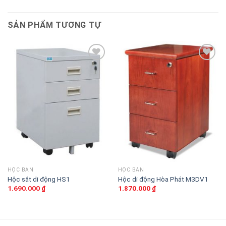
SẢN PHẨM TƯƠNG TỰ
Thêm
Thêm
vào
vào
sản
sản
phẩm
phẩm
yêu
yêu
thích
thích
HỘC BÀN
HỘC BÀN
Hộc sắt di động HS1
Hộc di động Hòa Phát M3DV1
1.690.000
₫
1.870.000
₫