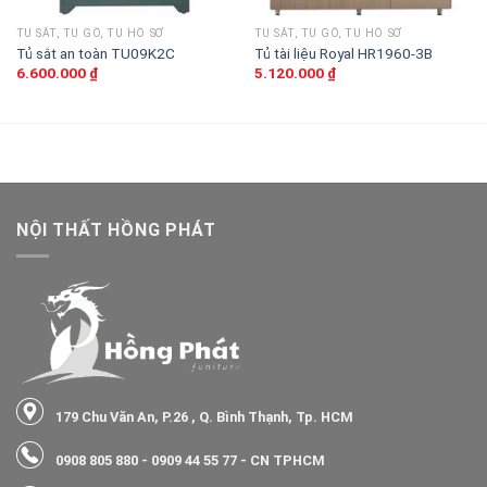
TỦ SẮT, TỦ GỖ, TỦ HỒ SƠ
TỦ SẮT, TỦ GỖ, TỦ HỒ SƠ
Tủ sắt an toàn TU09K2C
Tủ tài liệu Royal HR1960-3B
6.600.000
₫
5.120.000
₫
NỘI THẤT HỒNG PHÁT
179 Chu Văn An, P.26 , Q. Bình Thạnh, Tp. HCM
0908 805 880
-
0909 44 55 77
- CN TPHCM