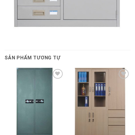
SẢN PHẨM TƯƠNG TỰ
Thêm
Thêm
vào
vào
sản
sản
phẩm
phẩm
yêu
yêu
thích
thích