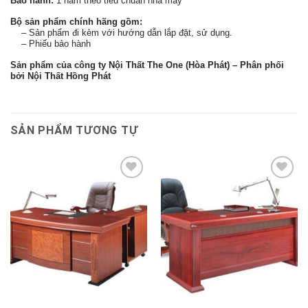
Bảo hành:
1 năm theo tiêu chuẩn nhà máy
Bộ sản phẩm chính hãng gồm:
– Sản phẩm đi kèm với hướng dẫn lắp đặt, sử dụng.
– Phiếu bảo hành
Sản phẩm của công ty Nội Thất The One (Hòa Phát) – Phân phối
bởi Nội Thất Hồng Phát
SẢN PHẨM TƯƠNG TỰ
Thêm
Thêm
vào
vào
sản
sản
phẩm
phẩm
yêu
yêu
thích
thích