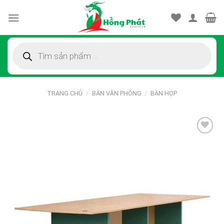
Skip
to
content
Tìm
kiếm
sản
phẩm
TRANG CHỦ
/
BÀN VĂN PHÒNG
/
BÀN HỌP
Thêm
vào
sản
phẩm
yêu
thích