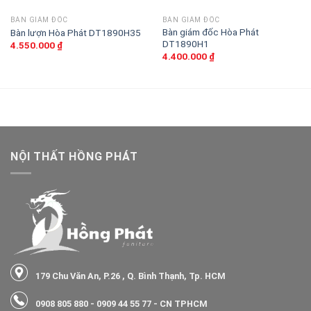
BÀN GIÁM ĐỐC
BÀN GIÁM ĐỐC
Bàn giám đốc Hòa Phát
Bàn lượn Hòa Phát DT1890H35
DT1890H1
4.550.000
₫
4.400.000
₫
NỘI THẤT HỒNG PHÁT
179 Chu Văn An, P.26 , Q. Bình Thạnh, Tp. HCM
0908 805 880
-
0909 44 55 77
- CN TPHCM