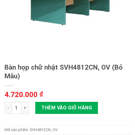
Bàn họp chữ nhật SVH4812CN, OV (Bỏ
Mẫu)
4.720.000
₫
Bàn họp chữ nhật SVH4812CN, OV (Bỏ Mẫu) số lượng
THÊM VÀO GIỎ HÀNG
Mã sản phẩm:
SVH4812CN, OV