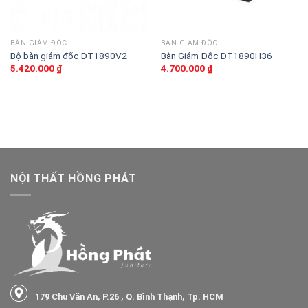
BÀN GIÁM ĐỐC
BÀN GIÁM ĐỐC
Bộ bàn giám đốc DT1890V2
Bàn Giám Đốc DT1890H36
5.420.000
₫
4.700.000
₫
NỘI THẤT HỒNG PHÁT
179 Chu Văn An, P.26 , Q. Bình Thạnh, Tp. HCM