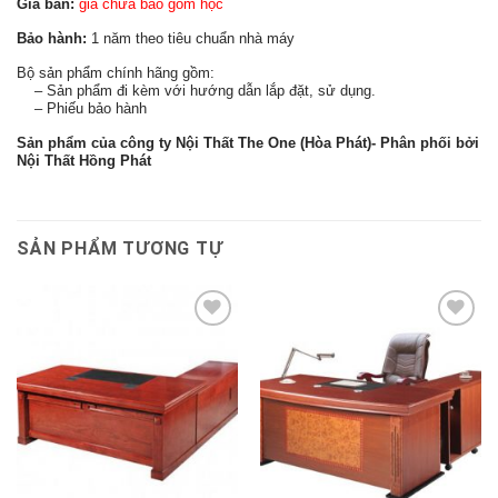
Giá bán:
giá chưa bao gồm hộc
Bảo hành:
1 năm theo tiêu chuẩn nhà máy
Bộ sản phẩm chính hãng gồm:
– Sản phẩm đi kèm với hướng dẫn lắp đặt, sử dụng.
– Phiếu bảo hành
Sản phẩm của công ty Nội Thất The One (Hòa Phát)- Phân phối bởi
Nội Thất Hồng Phát
SẢN PHẨM TƯƠNG TỰ
Thêm
Thêm
vào
vào
sản
sản
phẩm
phẩm
yêu
yêu
thích
thích