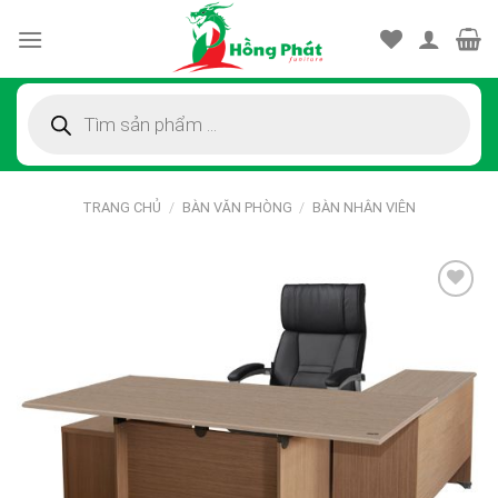
Skip
to
content
Tìm
kiếm
sản
phẩm
TRANG CHỦ
/
BÀN VĂN PHÒNG
/
BÀN NHÂN VIÊN
Thêm
vào
sản
phẩm
yêu
thích