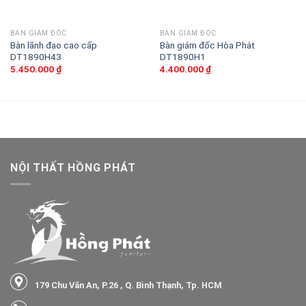
BÀN GIÁM ĐỐC
BÀN GIÁM ĐỐC
Bàn lãnh đạo cao cấp
Bàn giám đốc Hòa Phát
DT1890H43
DT1890H1
5.450.000
₫
4.400.000
₫
NỘI THẤT HỒNG PHÁT
179 Chu Văn An, P.26 , Q. Bình Thạnh, Tp. HCM