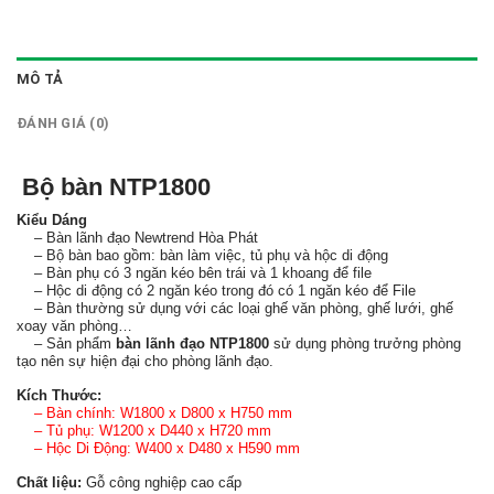
MÔ TẢ
ĐÁNH GIÁ (0)
Bộ bàn NTP1800
Kiểu Dáng
– Bàn lãnh đạo Newtrend Hòa Phát
– Bộ bàn bao gồm: bàn làm việc, tủ phụ và hộc di động
– Bàn phụ có 3 ngăn kéo bên trái và 1 khoang để file
– Hộc di động có 2 ngăn kéo trong đó có 1 ngăn kéo để File
– Bàn thường sử dụng với các loại ghế văn phòng, ghế lưới, ghế
xoay văn phòng…
– Sản phẩm
bàn lãnh đạo NTP1800
sử dụng phòng trưởng phòng
tạo nên sự hiện đại cho phòng lãnh đạo.
Kích Thước:
– Bàn chính: W1800 x D800 x H750 mm
– Tủ phụ: W1200 x D440 x H720 mm
– Hộc Di Động: W400 x D480 x H590 mm
Chất liệu:
Gỗ công nghiệp cao cấp