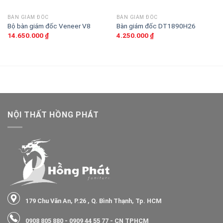
BÀN GIÁM ĐỐC
BÀN GIÁM ĐỐC
Bộ bàn giám đốc Veneer V8
Bàn giám đốc DT1890H26
14.650.000
₫
4.250.000
₫
NỘI THẤT HỒNG PHÁT
179 Chu Văn An, P.26 , Q. Bình Thạnh, Tp. HCM
0908 805 880
-
0909 44 55 77
- CN TPHCM