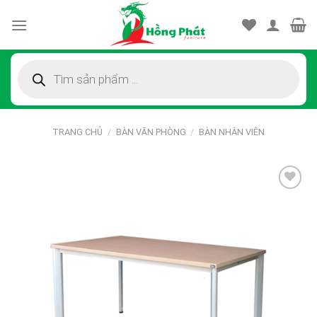
Skip
to
content
Tìm
kiếm
sản
phẩm
TRANG CHỦ
/
BÀN VĂN PHÒNG
/
BÀN NHÂN VIÊN
Thêm
vào
sản
phẩm
yêu
thích