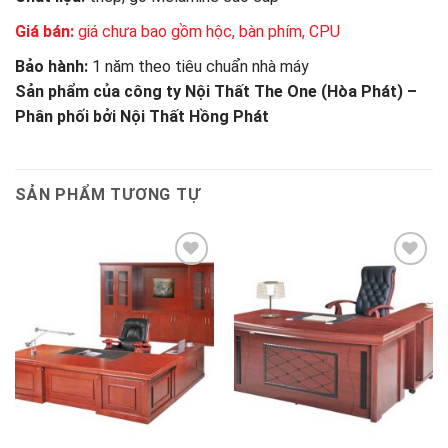
Giá bán:
giá chưa bao gồm hộc, bàn phím, CPU
Bảo hành:
1 năm theo tiêu chuẩn nhà máy
Sản phẩm của công ty Nội Thất The One (Hòa Phát) –
Phân phối bởi Nội Thất Hồng Phát
SẢN PHẨM TƯƠNG TỰ
Thêm
Thêm
vào
vào
sản
sản
phẩm
phẩm
yêu
yêu
thích
thích