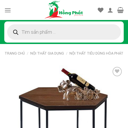
Skip
to
content
Tìm
kiếm
sản
phẩm
TRANG CHỦ
/
NỘI THẤT GIA DỤNG
/
NỘI THẤT TIÊU DÙNG HÒA PHÁT
Thêm
vào
sản
phẩm
yêu
thích