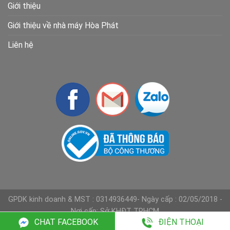
Giới thiệu
Giới thiệu về nhà máy Hòa Phát
Liên hệ
GPDK kinh doanh & MST : 0314936449- Ngày cấp : 02/05/2018 -
Nơi cấp: Sở KHĐT TPHCM
CHAT FACEBOOK
ĐIỆN THOẠI
Copyright 2026 ©
Nội thất Hồng Phát