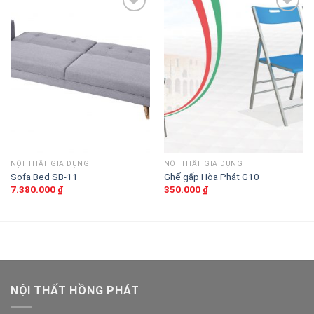
Thêm
Thêm
vào
vào
sản
sản
phẩm
phẩm
yêu
yêu
thích
thích
NỘI THẤT GIA DỤNG
NỘI THẤT GIA DỤNG
Sofa Bed SB-11
Ghế gấp Hòa Phát G10
7.380.000
₫
350.000
₫
NỘI THẤT HỒNG PHÁT