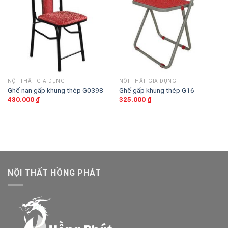
yêu
yêu
thích
thích
NỘI THẤT GIA DỤNG
NỘI THẤT GIA DỤNG
Ghế nan gấp khung thép G0398
Ghế gấp khung thép G16
480.000
₫
325.000
₫
NỘI THẤT HỒNG PHÁT