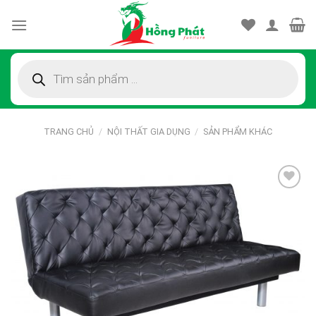
Skip
to
content
Tìm
kiếm
sản
phẩm
TRANG CHỦ
/
NỘI THẤT GIA DỤNG
/
SẢN PHẨM KHÁC
Thêm
vào
sản
phẩm
yêu
thích