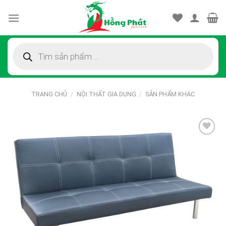
Skip
to
content
Tìm
kiếm
sản
phẩm
TRANG CHỦ
/
NỘI THẤT GIA DỤNG
/
SẢN PHẨM KHÁC
Thêm
vào
sản
phẩm
yêu
thích