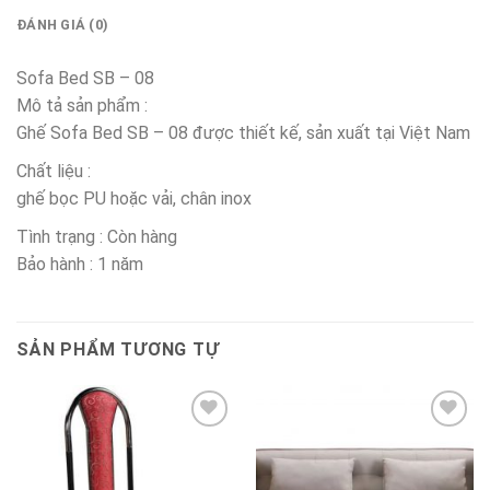
ĐÁNH GIÁ (0)
Sofa Bed SB – 08
Mô tả sản phẩm :
Ghế Sofa Bed SB – 08 được thiết kế, sản xuất tại Việt Nam
Chất liệu :
ghế bọc PU hoặc vải, chân inox
Tình trạng : Còn hàng
Bảo hành : 1 năm
SẢN PHẨM TƯƠNG TỰ
Thêm
Thêm
vào
vào
sản
sản
phẩm
phẩm