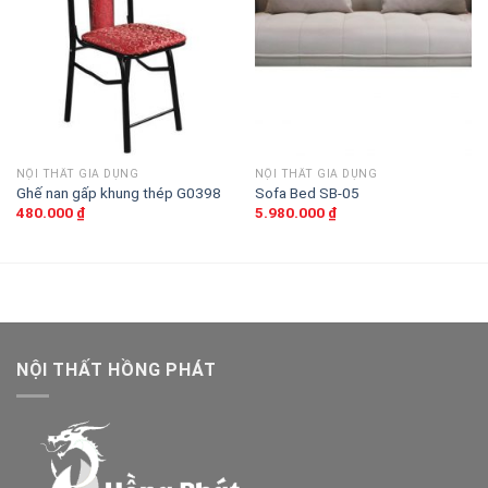
yêu
yêu
thích
thích
NỘI THẤT GIA DỤNG
NỘI THẤT GIA DỤNG
Ghế nan gấp khung thép G0398
Sofa Bed SB-05
480.000
₫
5.980.000
₫
NỘI THẤT HỒNG PHÁT