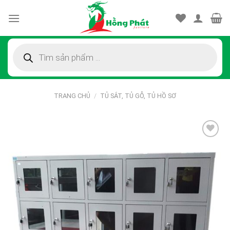
Skip
to
content
Tìm
kiếm
sản
phẩm
TRANG CHỦ
/
TỦ SẮT, TỦ GỖ, TỦ HỒ SƠ
Thêm
vào
sản
phẩm
yêu
thích