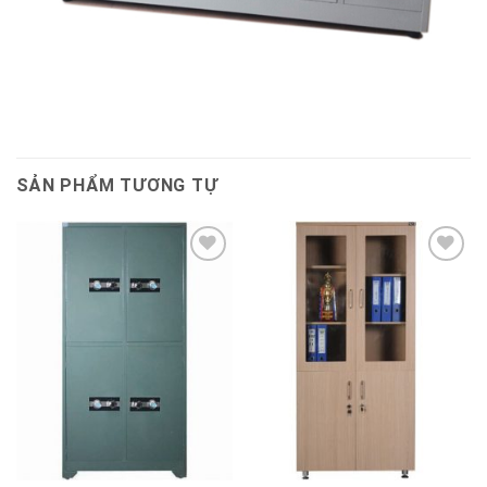
SẢN PHẨM TƯƠNG TỰ
Thêm
Thêm
vào
vào
sản
sản
phẩm
phẩm
yêu
yêu
thích
thích