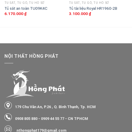
TỦ SẮT, TỦ GỖ, TỦ HỒ SƠ
TỦ SẮT, TỦ GỖ, TỦ HỒ SƠ
Tủ sắt an toàn TU09K4C
Tủ tài liệu Royal HR1960-2B
6.170.000
₫
3.100.000
₫
NỘI THẤT HỒNG PHÁT
179 Chu Văn An, P.26 , Q. Bình Thạnh, Tp. HCM
0908 805 880
-
0909 44 55 77
- CN TPHCM
nthongphat179@gmail.com