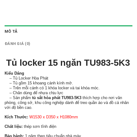
MÔ TẢ
ĐÁNH GIÁ (0)
Tủ locker 15 ngăn TU983-5K3
Kiểu Dáng
– Tủ Locker Hòa Phát
– Tủ gồm 15 khoang cánh kính mở.
– Trên mỗi cánh có 1 khóa locker và tai khóa móc.
– Chân dùng đế nhựa chịu lực
– Sản phẩm
tủ sắt hòa phát TU983-5K3
thích hợp cho nơi văn
phòng, công sở, khu công nghiệp dành để treo quần áo và đồ cá nhân
với độ bền cao.
Kích Thước:
W1530 x D350 x H1080mm
Chất liệu:
thép sơn tĩnh điện
Bảo hành:
1 năm theo tiêu chuẩn nhà máy