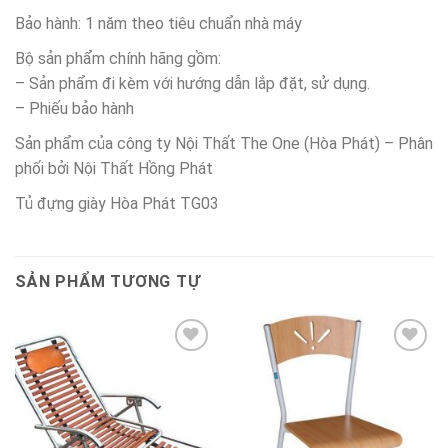
Bảo hành: 1 năm theo tiêu chuẩn nhà máy
Bộ sản phẩm chính hãng gồm:
– Sản phẩm đi kèm với hướng dẫn lắp đặt, sử dụng.
– Phiếu bảo hành
Sản phẩm của công ty Nội Thất The One (Hòa Phát) – Phân
phối bởi Nội Thất Hồng Phát
Tủ đựng giày Hòa Phát TG03
SẢN PHẨM TƯƠNG TỰ
Thêm
Thêm
vào
vào
sản
sản
phẩm
phẩm
yêu
yêu
thích
thích