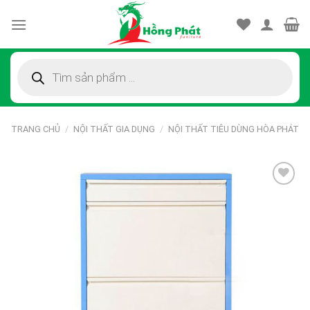
Skip
to
content
Tìm
kiếm
sản
phẩm
TRANG CHỦ
/
NỘI THẤT GIA DỤNG
/
NỘI THẤT TIÊU DÙNG HÒA PHÁT
Thêm
vào
sản
phẩm
yêu
thích